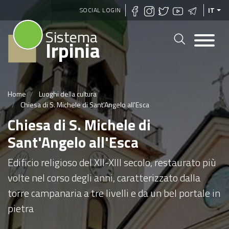
Salta
SOCIAL LOGIN
IT
al
Sistema
contenuto
Irpinia
principale
Home
Luoghi della cultura
Chiesa di S. Michele di Sant'Angelo all'Esca
Chiesa di S. Michele di
Sant'Angelo all'Esca
Edificio religioso del XII-XIII secolo, restaurato più
volte nel corso degli anni, caratterizzato dalla
torre campanaria a tre livelli e da un bel portale in
pietra