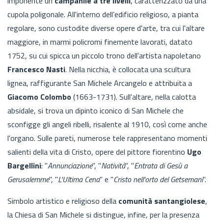
imponente un
campanile a tre livelli
, caratterizzato da una
cupola poligonale. All'interno dell’edificio religioso, a pianta
regolare, sono custodite diverse opere d'arte, tra cui l'altare
maggiore, in marmi policromi finemente lavorati, datato
1752, su cui spicca un piccolo trono dell'artista napoletano
Francesco Nasti
. Nella nicchia, è collocata una scultura
lignea, raffigurante San Michele Arcangelo e attribuita a
Giacomo Colombo
(1663-1731). Sull'altare, nella calotta
absidale, si trova un dipinto iconico di San Michele che
sconfigge gli angeli ribelli, risalente al 1910, così come anche
l'organo. Sulle pareti, numerose tele rappresentano momenti
salienti della vita di Cristo, opere del pittore fiorentino
Ugo
Bargellini
: "
Annunciazione
", "
Natività
", "
Entrata di Gesù a
Gerusalemme
", "
L'Ultima Cena
" e "
Cristo nell'orto del Getsemani
".
Simbolo artistico e religioso della
comunità santangiolese
,
la Chiesa di San Michele si distingue, infine, per la presenza