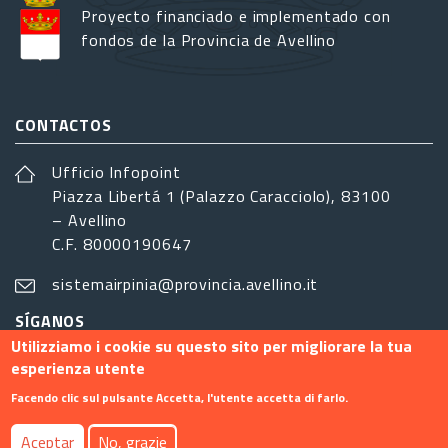
Proyecto financiado e implementado con
fondos de la Provincia de Avellino
CONTACTOS
Ufficio Infopoint
Piazza Libertá 1 (Palazzo Caracciolo), 83100
– Avellino
C.F. 80000190647
sistemairpinia@provincia.avellino.it
SÍGANOS
Utilizziamo i cookie su questo sito per migliorare la tua
esperienza utente
Facendo clic sul pulsante Accetta, l'utente accetta di farlo.
Footer menu
Aceptar
No, grazie