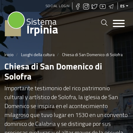
Pasar
SOCIAL LOGIN
ES
al
Sistema
contenido
Irpinia
principal
Inicio
Luoghi della cultura
Chiesa di San Domenico di Solofra
Chiesa di San Domenico di
Solofra
Importante testimonio del rico patrimonio
cultural y artístico de Solofra, la iglesia de San
Domenico se inspira en el acontecimiento
milagroso que tuvo lugar en 1530 en un convento
dominico de Calabria y se distingue por sus
preciosas pinturas y el altar mayor de la escuela