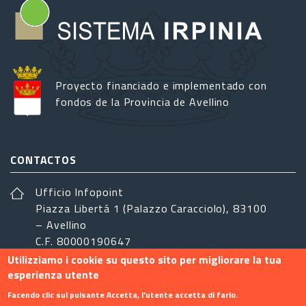
Proyecto financiado e implementado con
fondos de la Provincia de Avellino
CONTACTOS
Ufficio Infopoint
Piazza Libertá 1 (Palazzo Caracciolo), 83100
– Avellino
C.F. 80000190647
Utilizziamo i cookie su questo sito per migliorare la tua
sistemairpinia@provincia.avellino.it
esperienza utente
SÍGANOS
Facendo clic sul pulsante Accetta, l'utente accetta di farlo.