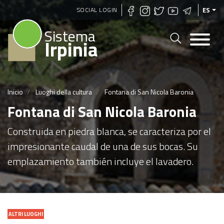
Pasar
SOCIAL LOGIN
ES
al
Sistema
contenido
Irpinia
principal
Inicio
Luoghi della cultura
Fontana di San Nicola Baronia
Fontana di San Nicola Baronia
Construida en piedra blanca, se caracteriza por el
impresionante caudal de una de sus bocas. Su
emplazamiento también incluye el lavadero.
ALTRI LUOGHI