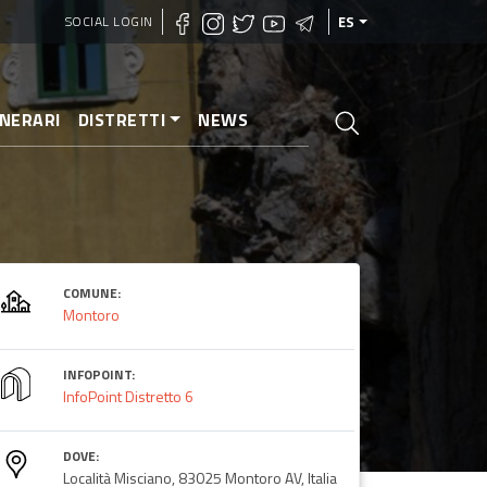
SOCIAL LOGIN
ES
INERARI
DISTRETTI
NEWS
COMUNE:
Montoro
INFOPOINT:
InfoPoint Distretto 6
DOVE:
Località Misciano, 83025 Montoro AV, Italia