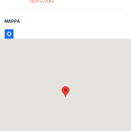
0825 422054
MAPPA
Poligono
GEO