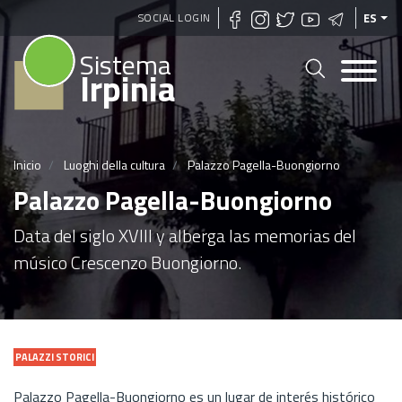
Pasar
SOCIAL LOGIN
ES
al
Sistema
contenido
Irpinia
principal
Inicio
Luoghi della cultura
Palazzo Pagella-Buongiorno
Palazzo Pagella-Buongiorno
Data del siglo XVIII y alberga las memorias del
músico Crescenzo Buongiorno.
PALAZZI STORICI
Palazzo Pagella-Buongiorno es un lugar de interés histórico