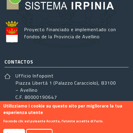
Proyecto financiado e implementado con
fondos de la Provincia de Avellino
CONTACTOS
Ufficio Infopoint
Piazza Libertá 1 (Palazzo Caracciolo), 83100
– Avellino
C.F. 80000190647
Utilizziamo i cookie su questo sito per migliorare la tua
sistemairpinia@provincia.avellino.it
esperienza utente
SÍGANOS
Facendo clic sul pulsante Accetta, l'utente accetta di farlo.