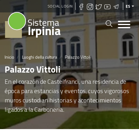
Pasar
SOCIAL LOGIN
ES
al
Sistema
contenido
Irpinia
principal
Inicio
Luoghi della cultura
Palazzo Vittoli
Palazzo Vittoli
En el corazón de Castelfranci, una residencia de
época para estancias y eventos, cuyos vigorosos
muros custodian historias y acontecimientos
ligados a la Carboneria.