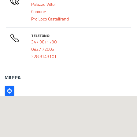
Palazzo Vittoli
Comune
Pro Loco Castelfranci
TELEFONO:
347 9811798
0827 72005
328 8143101
MAPPA
Poligono
GEO