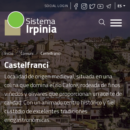
Pasar
SOCIAL LOGIN
ES
al
Sistema
contenido
Irpinia
principal
Inicio
Comuni
Castelfranci
Castelfranci
Localidad de origen medieval, situada en una
colina que domina el río Calore, rodeada de finos
viñedos y olivares que proporcionan un aceite de
calidad. Con un animado centro histórico y fiel
custodio de excelentes tradiciones
enogastronómicas.