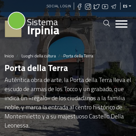
Pasar
SOCIAL LOGIN
ES
al
Sistema
contenido
Irpinia
principal
Inicio
Luoghi della cultura
Porta della Terra
Porta della Terra
Auténtica obra de arte, la Porta della Terra lleva el
escudo de armas de los Tocco y un grabado, que
indica un «regalo» de los ciudadanos a la familia
noble, y marca la entrada al centro histórico de
Montemiletto y a su majestuoso Castello Della
Leonessa.