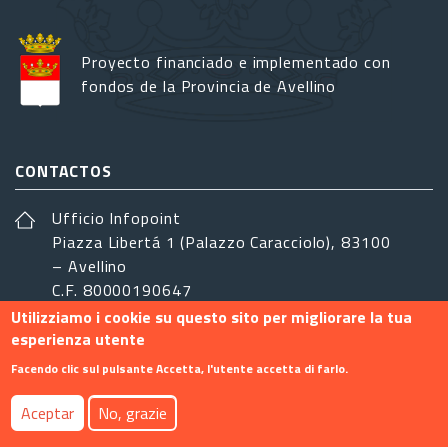
Proyecto financiado e implementado con
fondos de la Provincia de Avellino
CONTACTOS
Ufficio Infopoint
Piazza Libertá 1 (Palazzo Caracciolo), 83100
– Avellino
C.F. 80000190647
Utilizziamo i cookie su questo sito per migliorare la tua
sistemairpinia@provincia.avellino.it
esperienza utente
SÍGANOS
Facendo clic sul pulsante Accetta, l'utente accetta di farlo.
Aceptar
No, grazie