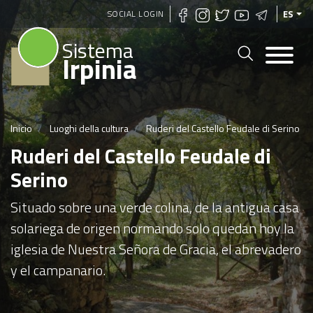
Pasar
SOCIAL LOGIN
ES
al
Sistema
contenido
Irpinia
principal
Inicio
Luoghi della cultura
Ruderi del Castello Feudale di Serino
Ruderi del Castello Feudale di
Serino
Situado sobre una verde colina, de la antigua casa
solariega de origen normando solo quedan hoy la
iglesia de Nuestra Señora de Gracia, el abrevadero
y el campanario.