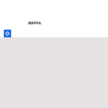
MAPPA
Poligono
GEO