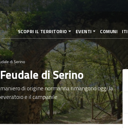
Salta
al
contenuto
principale
SCOPRI IL TERRITORIO
EVENTI
COMUNI
IT
udale di Serino
 Feudale di Serino
co maniero di origine normanna rimangono oggi la
beveratoio e il campanile