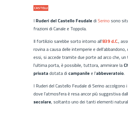
CASTELLI
I
Ruderi del Castello Feudale
di
Serino
sono situa
frazioni di Canale e Toppola.
Il fortilizio sarebbe sorto intorno all'
839 d.C
., as
rovina a causa delle intemperie e dell'abbandono, de
essi, si accede tramite due porte ad arco che, un
l'ultima porta, è possibile, tuttora, ammirare la
C
privata
dotata di
campanile
e l'
abbeveratoio
.
I Ruderi del Castello Feudale di Serino accolgono i 
dove l'atmosfera è resa ancor più suggestiva dall
secolare
, soltanto uno dei tanti elementi naturali