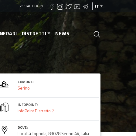
SOCIAL LOGIN
IT
INERARI
DISTRETTI
NEWS
COMUNE:
Serino
INFOPOINT:
InfoPoint Distretto 7
DOVE:
Località Toppola, 83028 Serino AV, Italia