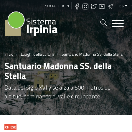
Pasar
SOCIAL LOGIN
ES
al
Sistema
contenido
Irpinia
principal
Inicio
Luoghi della cultura
Santuario Madonna SS. della Stella
Santuario Madonna SS. della
Stella
Data del siglo XVI y se alza a 500 metros de
altitud, dominando el valle circundante.
CHIESE