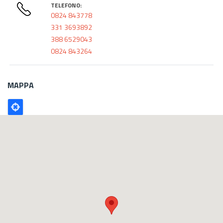
TELEFONO:
0824 843778
331 3693892
388 6529043
0824 843264
MAPPA
Poligono
GEO