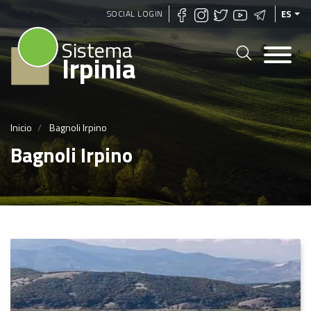
Pasar
SOCIAL LOGIN
ES
al
Sistema
contenido
Irpinia
principal
Inicio
Bagnoli Irpino
Bagnoli Irpino