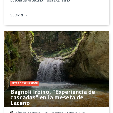
bosque de Filicecchio, hasta alcanzar lo...
SCOPRI →
GITE ED ESCURSIONI
Bagnoli Irpino, "Experiencia de
cascadas" en la meseta de
Laceno
Sábado, 3 Febrero 2024
-
Domingo, 4 Febrero 2024