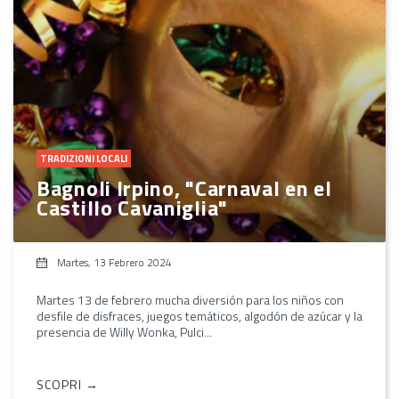
TRADIZIONI LOCALI
Bagnoli Irpino, "Carnaval en el
Castillo Cavaniglia"
Martes, 13 Febrero 2024
Martes 13 de febrero mucha diversión para los niños con
desfile de disfraces, juegos temáticos, algodón de azúcar y la
presencia de Willy Wonka, Pulci...
SCOPRI →