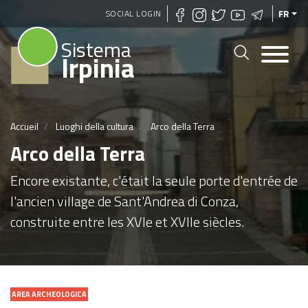
Aller
SOCIAL LOGIN
FR
au
Sistema
contenu
Irpinia
principal
Accueil
Luoghi della cultura
Arco della Terra
Arco della Terra
Encore existante, c'était la seule porte d'entrée de
l'ancien village de Sant'Andrea di Conza,
construite entre les XVIe et XVIIe siècles.
AREA ARCHEOLOGICA