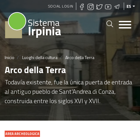
Pasar
SOCIAL LOGIN
ES
al
Sistema
contenido
Irpinia
principal
Inicio
Luoghi della cultura
Arco della Terra
Arco della Terra
Todavía existente, fue la única puerta de entrada
al antiguo pueblo de Sant'Andrea di Conza,
construida entre los siglos XVI y XVII.
AREA ARCHEOLOGICA