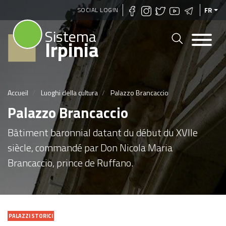
Aller
SOCIAL LOGIN
FR
au
Sistema
contenu
Irpinia
principal
Accueil
Luoghi della cultura
Palazzo Brancaccio
Palazzo Brancaccio
Bâtiment baronnial datant du début du XVIIe
siècle, commandé par Don Nicola Maria
Brancaccio, prince de Ruffano.
PALAZZI STORICI