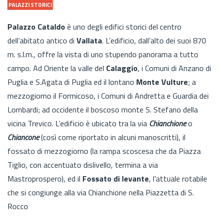
PALAZZI STORICI
Palazzo Cataldo
è uno degli edifici storici del centro
dell’abitato antico di
Vallata
. L’edificio, dall’alto dei suoi 870
m. s.l.m., offre la vista di uno stupendo panorama a tutto
campo. Ad Oriente la valle del
Calaggio
, i Comuni di Anzano di
Puglia e S.Agata di Puglia ed il lontano
Monte Vulture
; a
mezzogiorno il Formicoso, i Comuni di Andretta e Guardia dei
Lombardi; ad occidente il boscoso monte S. Stefano della
vicina Trevico. L’edificio è ubicato tra la via
Chianchione
o
Chiancone
(così come riportato in alcuni manoscritti), il
fossato di mezzogiorno (la rampa scoscesa che da Piazza
Tiglio, con accentuato dislivello, termina a via
Mastroprospero), ed il
Fossato di levante
, l’attuale rotabile
che si congiunge alla via Chianchione nella Piazzetta di S.
Rocco