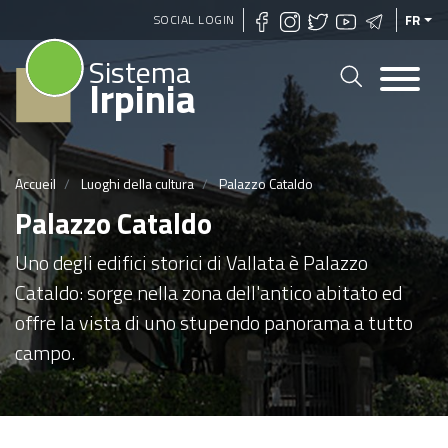
Aller
SOCIAL LOGIN
FR
au
Sistema
contenu
Irpinia
principal
Accueil
Luoghi della cultura
Palazzo Cataldo
Palazzo Cataldo
Uno degli edifici storici di Vallata è Palazzo
Cataldo: sorge nella zona dell'antico abitato ed
offre la vista di uno stupendo panorama a tutto
campo.