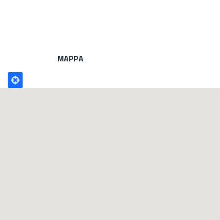
MAPPA
Poligono
GEO