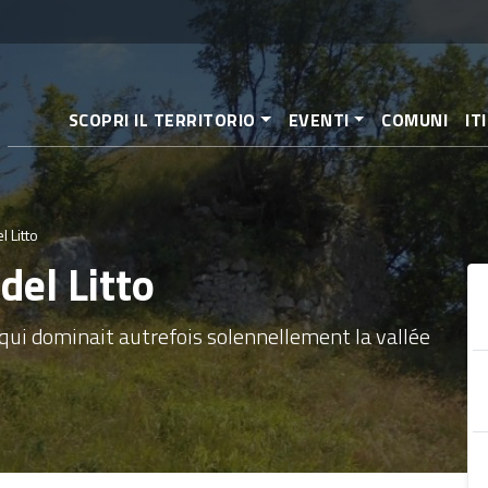
Aller
au
contenu
principal
SCOPRI IL TERRITORIO
EVENTI
COMUNI
IT
l Litto
del Litto
qui dominait autrefois solennellement la vallée