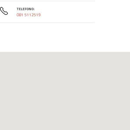
TELEFONO:
081 5112519