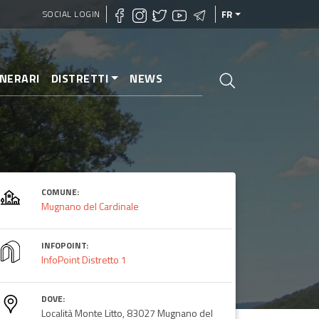
SOCIAL LOGIN
FR
INERARI
DISTRETTI
NEWS
COMUNE:
Mugnano del Cardinale
INFOPOINT:
InfoPoint Distretto 1
DOVE:
Località Monte Litto, 83027 Mugnano del