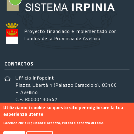
Proyecto financiado e implementado con
fondos de la Provincia de Avellino
CONTACTOS
Ufficio Infopoint
Piazza Libertá 1 (Palazzo Caracciolo), 83100
– Avellino
C.F. 80000190647
Utilizziamo i cookie su questo sito per migliorare la tua
sistemairpinia@provincia.avellino.it
esperienza utente
SÍGANOS
Facendo clic sul pulsante Accetta, l'utente accetta di farlo.