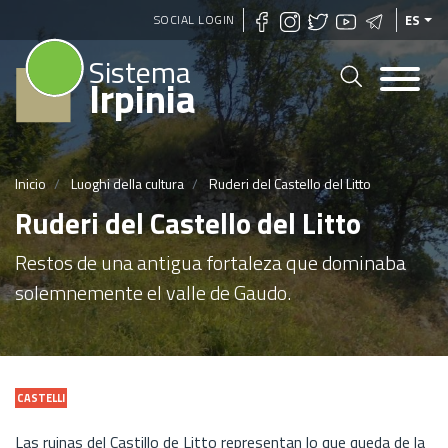
Pasar
SOCIAL LOGIN
ES
al
Sistema
contenido
Irpinia
principal
Inicio
Luoghi della cultura
Ruderi del Castello del Litto
Ruderi del Castello del Litto
Restos de una antigua fortaleza que dominaba
solemnemente el valle de Gaudo.
CASTELLI
Las ruinas del Castillo de Litto representan lo que queda de la