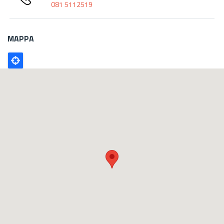
081 5112519
MAPPA
Poligono
GEO