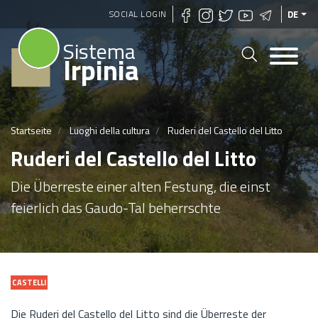
Direkt
SOCIAL LOGIN
DE
zum
Sistema
Inhalt
Irpinia
Startseite
Luoghi della cultura
Ruderi del Castello del Litto
Ruderi del Castello del Litto
Die Überreste einer alten Festung, die einst
feierlich das Gaudo-Tal beherrschte
CASTELLI
Die Ruderi del Castello del Litto sind die Überreste der