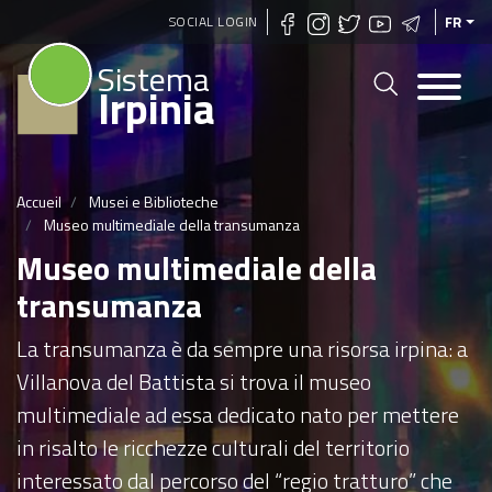
Aller
SOCIAL LOGIN
FR
au
Sistema
contenu
Irpinia
principal
Accueil
Musei e Biblioteche
Museo multimediale della transumanza
Museo multimediale della
transumanza
La transumanza è da sempre una risorsa irpina: a
Villanova del Battista si trova il museo
multimediale ad essa dedicato nato per mettere
in risalto le ricchezze culturali del territorio
interessato dal percorso del “regio tratturo” che