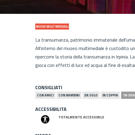
MUSEI MULTIMEDIALI
La transumanza, patrimonio immateriale dell'uman
All'interno del museo multimediale è custodito u
ripercorre la storia della transumanza in Irpinia.
gioca con effetti di luce ed acqua al fine di esalt
CONSIGLIATI
CON AMICI
CON BAMBINI
DA SOLO
IN COPPIA
18-30 A
ACCESSIBILITA
TOTALMENTE ACCESSIBILE