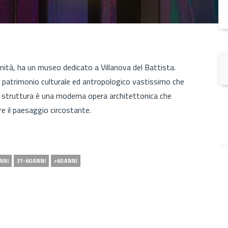
ità, ha un museo dedicato a Villanova del Battista.
n patrimonio culturale ed antropologico vastissimo che
 La struttura è una moderna opera architettonica che
are il paesaggio circostante.
NNI
31-60 ANNI
>60 ANNI