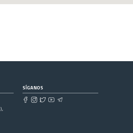
SÍGANOS
),