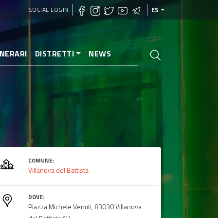
SOCIAL LOGIN
ES
INERARI
DISTRETTI
NEWS
COMUNE:
Villanova del Battista
DOVE:
Piazza Michele Venuti, 83030 Villanova