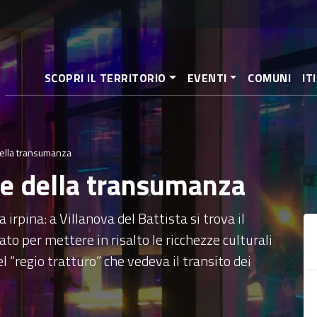
Pasar
al
contenido
principal
SCOPRI IL TERRITORIO
EVENTI
COMUNI
IT
ella transumanza
e della transumanza
rpina: a Villanova del Battista si trova il
o per mettere in risalto le ricchezze culturali
el “regio tratturo” che vedeva il transito dei