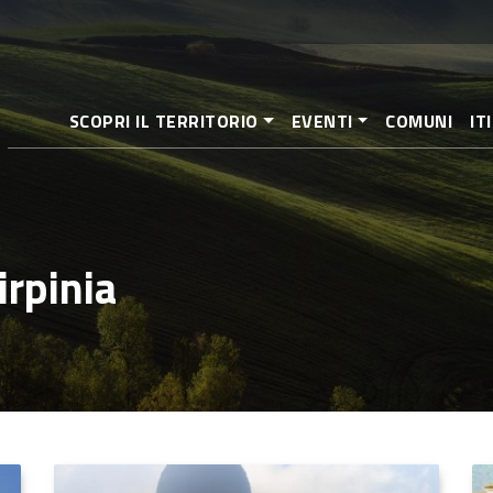
Aller
au
contenu
principal
SCOPRI IL TERRITORIO
EVENTI
COMUNI
IT
irpinia