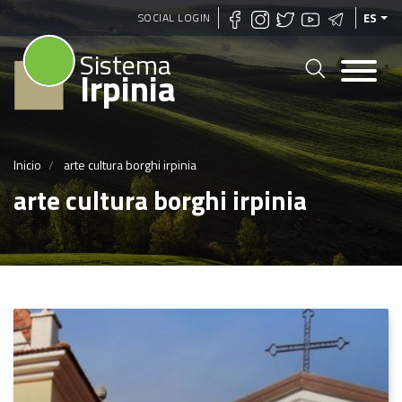
Pasar
SOCIAL LOGIN
ES
al
Sistema
contenido
Irpinia
principal
Inicio
arte cultura borghi irpinia
arte cultura borghi irpinia