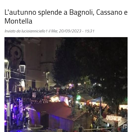
Irpinia
e
L'autunno splende a Bagnoli, Cassano e
Realismo
Montella
Inviato da
lucioianniciello1
il
Mer, 20/09/2023 - 15:31