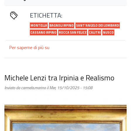
ETICHETTA:
MONTELLA
BAGNOLI IRPINO
SANT'ANGELO DEI LOMBARDI
CASSANO IRPINO
ROCCA SAN FELICE
CALITRI
NUSCO
Per saperne di più su
Irpinia in 24
Ore
Michele Lenzi tra Irpinia e Realismo
Inviato da
carmela.marino
il
Mer, 15/10/2025 - 15:08