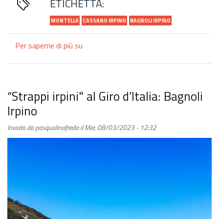
ETICHETTA:
MONTELLA
CASSANO IRPINO
BAGNOLI IRPINO
Per saperne di più su
L'autunno
splende
a
Bagnoli,
Cassano
“Strappi irpini" al Giro d’Italia: Bagnoli
e
Irpino
Montella
Inviato da
pasqualinafreda
il
Mer, 08/03/2023 - 12:32