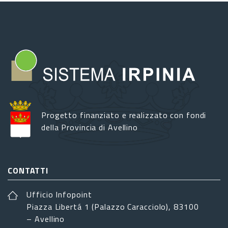
paese:
come
nasce
"Il
Nero
di
Bagnoli"
Progetto finanziato e realizzato con fondi
della Provincia di Avellino
CONTATTI
Ufficio Infopoint
Piazza Libertá 1 (Palazzo Caracciolo), 83100
– Avellino