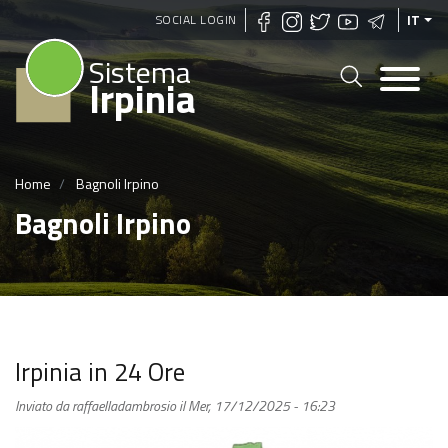
Salta
SOCIAL LOGIN
IT
al
Sistema
contenuto
Irpinia
principale
Home
Bagnoli Irpino
Bagnoli Irpino
Irpinia in 24 Ore
Inviato da
raffaelladambrosio
il
Mer, 17/12/2025 - 16:23