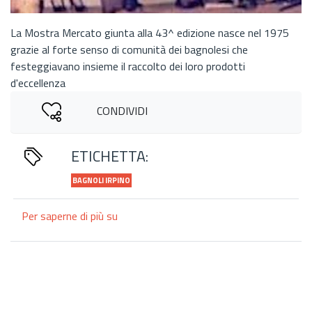
La Mostra Mercato giunta alla 43^ edizione nasce nel 1975
grazie al forte senso di comunità dei bagnolesi che
festeggiavano insieme il raccolto dei loro prodotti
d'eccellenza
CONDIVIDI
ETICHETTA:
BAGNOLI IRPINO
Per saperne di più su
Una
festa
di
paese
per
il