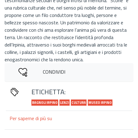
testimonianze secolari e borghi intrisi di memoria. “Storie” è
una rubrica culturale che, nel senso più nobile del termine, si
propone come un filo conduttore tra luoghi, persone e
bellezze spesso nascoste. Un patrimonio da valorizzare e
condividere con chi ama esplorare l’anima più vera di questa
terra. Un racconto che restituisce l’identità profonda
dell’Irpinia, attraverso i suoi borghi medievali arroccati tra le
colline, i palazzi signorili, i castelli, gli artigiani e i prodotti
enogastronomici che la rendono unica.
CONDIVIDI
ETICHETTA:
BAGNOLI IRPINO
LENZI
CULTURA
MUSEO IRPINO
Per saperne di più su
Michele
Lenzi
tra