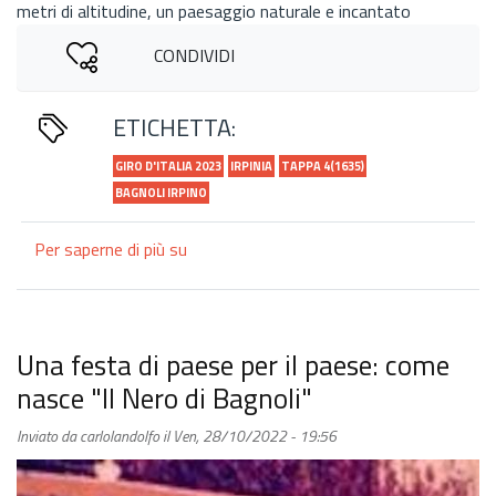
metri di altitudine, un paesaggio naturale e incantato
CONDIVIDI
ETICHETTA:
GIRO D'ITALIA 2023
IRPINIA
TAPPA 4(1635)
BAGNOLI IRPINO
Per saperne di più su
“Strappi
irpini"
al
Giro
d’Italia:
Una festa di paese per il paese: come
Bagnoli
nasce "Il Nero di Bagnoli"
Irpino
Inviato da
carlolandolfo
il
Ven, 28/10/2022 - 19:56