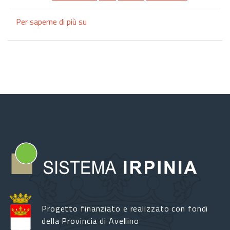
Per saperne di più su
Michele
Lenzi
tra
Irpinia
e
Realismo
Progetto finanziato e realizzato con fondi
della Provincia di Avellino