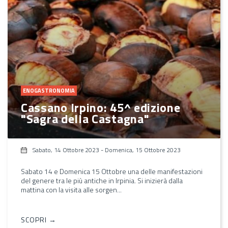
ENOGASTRONOMIA
Cassano Irpino: 45^ edizione
"Sagra della Castagna"
Sabato, 14 Ottobre 2023
-
Domenica, 15 Ottobre 2023
Sabato 14 e Domenica 15 Ottobre una delle manifestazioni
del genere tra le più antiche in Irpinia. Si inizierà dalla
mattina con la visita alle sorgen...
SCOPRI →