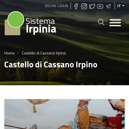
Salta
SOCIAL LOGIN
IT
al
Sistema
contenuto
Irpinia
principale
Home
Castello di Cassano Irpino
Castello di Cassano Irpino