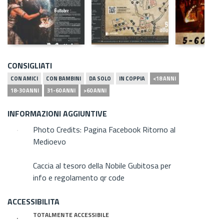
CONSIGLIATI
CON AMICI
CON BAMBINI
DA SOLO
IN COPPIA
<18 ANNI
18-30 ANNI
31-60 ANNI
>60 ANNI
INFORMAZIONI AGGIUNTIVE
Photo Credits: Pagina Facebook Ritorno al
Medioevo
Caccia al tesoro della Nobile Gubitosa per
info e regolamento qr code
ACCESSIBILITA
TOTALMENTE ACCESSIBILE