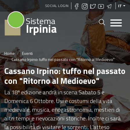
Salta
SOCIAL LOGIN
IT
al
Sistema
contenuto
Irpinia
principale
Home
Eventi
Cassano Irpino: tuffo nel passato con "Ritorno al Medioevo"
Cassano Irpino: tuffo nel passato
con "Ritorno al Medioevo"
La 18ª edizione andrà in scena Sabato 5 e
Domenica 6 Ottobre. Usi e costumi della vita
medievale, musica, enogastronomia, mestieri di
altri tempi e rievocazioni storiche. Inoltre ci sarà
la possibilità di visitare le sorgenti. L'atteso