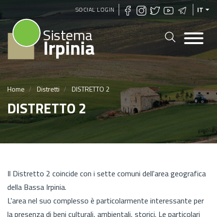
Salta
SOCIAL LOGIN
IT
al
Sistema
contenuto
Irpinia
principale
Home
Distretti
DISTRETTO 2
DISTRETTO 2
Il Distretto 2 coincide con i sette comuni dell'area geografica
della Bassa Irpinia.
L'area nel suo complesso è particolarmente interessante per
la presenza di beni culturali, ambientali, storici. Le particolari