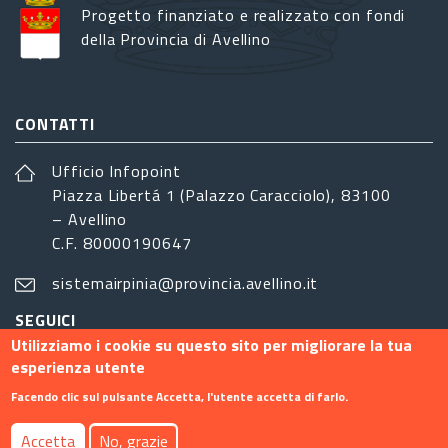
Progetto finanziato e realizzato con fondi
della Provincia di Avellino
CONTATTI
Ufficio Infopoint
Piazza Libertá 1 (Palazzo Caracciolo), 83100
– Avellino
C.F. 80000190647
sistemairpinia@provincia.avellino.it
SEGUICI
Utilizziamo i cookie su questo sito per migliorare la tua
esperienza utente
Facendo clic sul pulsante Accetta, l'utente accetta di farlo.
Footer menu
Accetta
No, grazie
Contatti
Info
Privacy