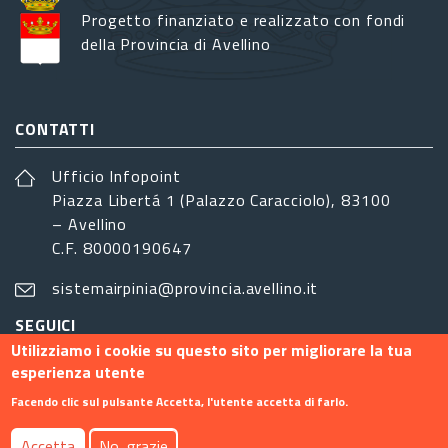
Progetto finanziato e realizzato con fondi
della Provincia di Avellino
CONTATTI
Ufficio Infopoint
Piazza Libertá 1 (Palazzo Caracciolo), 83100
– Avellino
C.F. 80000190647
sistemairpinia@provincia.avellino.it
SEGUICI
Utilizziamo i cookie su questo sito per migliorare la tua
esperienza utente
Facendo clic sul pulsante Accetta, l'utente accetta di farlo.
Footer menu
Accetta
No, grazie