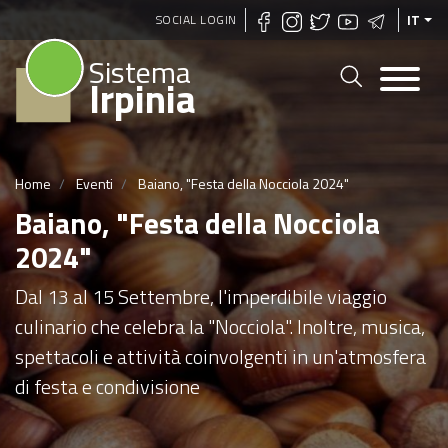
Salta
SOCIAL LOGIN
IT
al
Sistema
contenuto
Irpinia
principale
Home
Eventi
Baiano, "Festa della Nocciola 2024"
Baiano, "Festa della Nocciola
2024"
Dal 13 al 15 Settembre, l'imperdibile viaggio
culinario che celebra la "Nocciola". Inoltre, musica,
spettacoli e attività coinvolgenti in un'atmosfera
di festa e condivisione