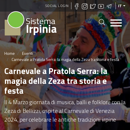
Salta
SOCIAL LOGIN
IT
al
Sistema
contenuto
Irpinia
principale
Home
Eventi
Carnevale a Pratola Serra: la magia della Zeza tra storia e festa
Carnevale a Pratola Serra: la
magia della Zeza tra storia e
festa
Il 4 Marzo giornata di musica, balli e folklore con la
Zeza di Bellizzi, ospite al Carnevale di Venezia
2024, per celebrare le antiche tradizioni irpine