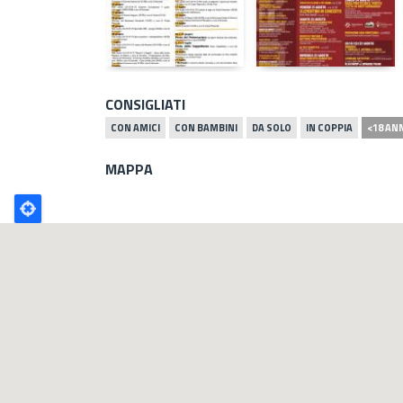
CONSIGLIATI
CON AMICI
CON BAMBINI
DA SOLO
IN COPPIA
<18 AN
MAPPA
Poligono
GEO