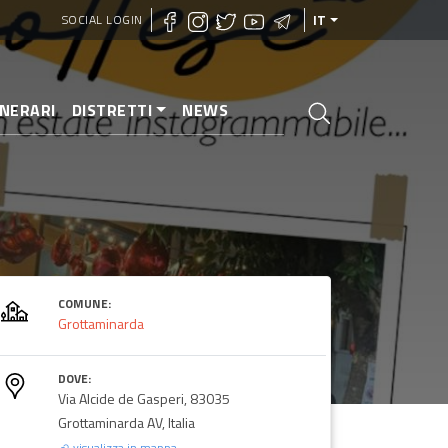
SOCIAL LOGIN
IT
INERARI
DISTRETTI
NEWS
COMUNE:
Grottaminarda
DOVE:
Via Alcide de Gasperi, 83035
Grottaminarda AV, Italia
visualizza in mappa