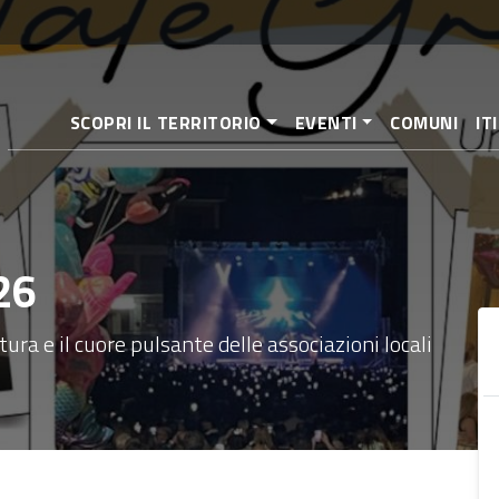
Salta
al
contenuto
principale
SCOPRI IL TERRITORIO
EVENTI
COMUNI
IT
26
tura e il cuore pulsante delle associazioni locali