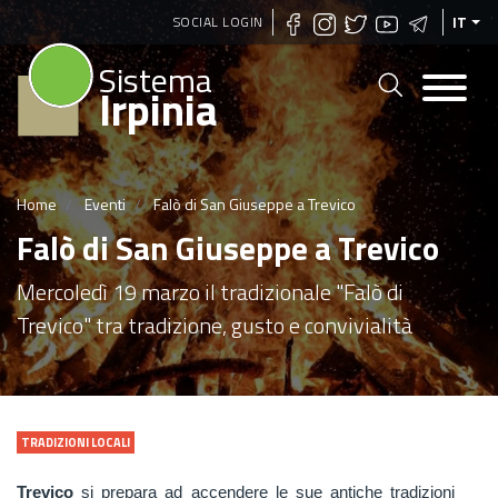
Salta
SOCIAL LOGIN
IT
al
Sistema
contenuto
Irpinia
principale
Home
Eventi
Falò di San Giuseppe a Trevico
Falò di San Giuseppe a Trevico
Mercoledì 19 marzo il tradizionale "Falò di
Trevico" tra tradizione, gusto e convivialità
TRADIZIONI LOCALI
Trevico
si prepara ad accendere le sue antiche tradizioni