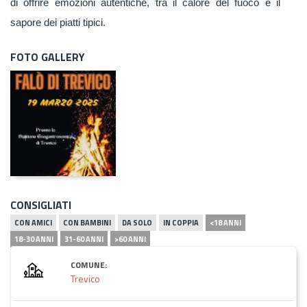
di offrire emozioni autentiche, tra il calore del fuoco e il
sapore dei piatti tipici.
FOTO GALLERY
CONSIGLIATI
CON AMICI
CON BAMBINI
DA SOLO
IN COPPIA
<18 ANNI
18-30 ANNI
31-60 ANNI
>60 ANNI
COMUNE:
Trevico