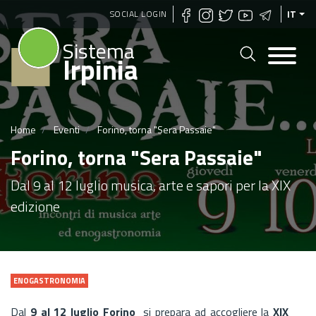
Salta
SOCIAL LOGIN
IT
al
Sistema
contenuto
Irpinia
principale
Home
Eventi
Forino, torna "Sera Passaie"
Forino, torna "Sera Passaie"
Dal 9 al 12 luglio musica, arte e sapori per la XIX
edizione
ENOGASTRONOMIA
Dal
9 al 12 luglio Forino
si prepara ad accogliere la
XIX