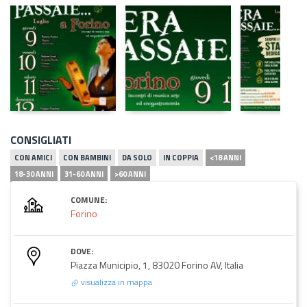
CONSIGLIATI
CON AMICI
CON BAMBINI
DA SOLO
IN COPPIA
<18 ANNI
18-30 ANNI
31-60 ANNI
>60 ANNI
COMUNE:
Forino
DOVE:
Piazza Municipio, 1, 83020 Forino AV, Italia
visualizza in mappa