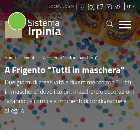
Salta
SOCIAL LOGIN
IT
al
Sistema
contenuto
Irpinia
principale
Home
Eventi
A Frigento "Tutti in maschera"
A Frigento "Tutti in maschera"
Due giorni di creatività e divertimento con "Tutti
in maschera” dove i colori, maschere e decorazioni
faranno da cornice a momenti di condivisione e
allegria