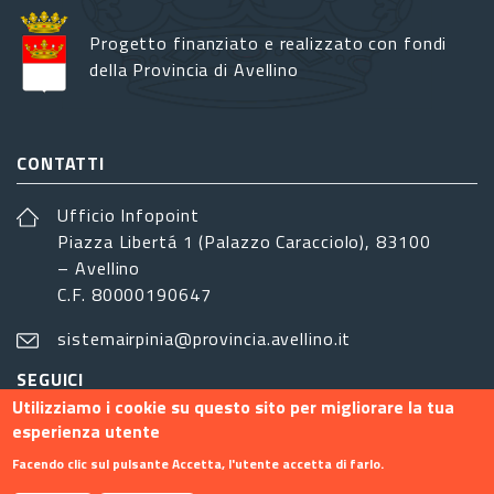
Progetto finanziato e realizzato con fondi
della Provincia di Avellino
CONTATTI
Ufficio Infopoint
Piazza Libertá 1 (Palazzo Caracciolo), 83100
– Avellino
C.F. 80000190647
sistemairpinia@provincia.avellino.it
SEGUICI
Utilizziamo i cookie su questo sito per migliorare la tua
esperienza utente
Facendo clic sul pulsante Accetta, l'utente accetta di farlo.