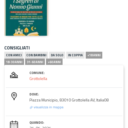
CONSIGLIATI
CON AMICI
CON BAMBINI
DA SOLO
IN COPPIA
<18 ANNI
18-30 ANNI
31-60 ANNI
>60 ANNI
COMUNE:
Grottolella
DOVE:
Piazza Municipio, 83010 Grottolella AV, Italia08
visualizza in mappa
QUANDO: