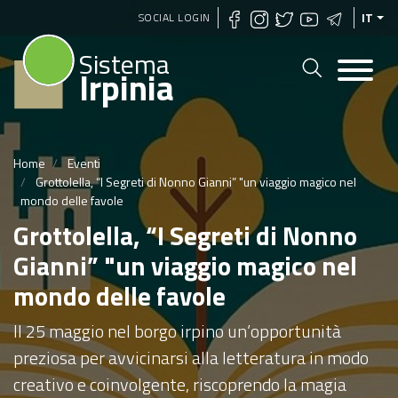
Salta
SOCIAL LOGIN
IT
al
Sistema
contenuto
Irpinia
principale
Home
Eventi
Grottolella, “I Segreti di Nonno Gianni” "un viaggio magico nel
mondo delle favole
Grottolella, “I Segreti di Nonno
Gianni” "un viaggio magico nel
mondo delle favole
Il 25 maggio nel borgo irpino un’opportunità
preziosa per avvicinarsi alla letteratura in modo
creativo e coinvolgente, riscoprendo la magia