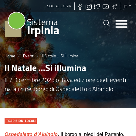
Salta
SOCIAL LOGIN
IT
al
Sistema
contenuto
Irpinia
principale
Home
Eventi
Il Natale …Si illumina
Il Natale …Si illumina
Il 7 Dicermbre 2025 ottava edizione degli eventi
natalizi nel borgo di Ospedaletto d’Alpinolo
TRADIZIONI LOCALI
Ospedaletto d’Alpinolo
, il borgo ai piedi del Partenio,