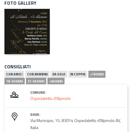
FOTO GALLERY
CONSIGLIATI
CON AMICI
CON BAMBINI
DA SOLO
IN COPPIA
<18 ANNI
18-30 ANNI
31-60 ANNI
>60 ANNI
COMUNE:
Ospedaletto d'Alpinolo
DOVE:
Via Municipio, 15, 83014 Ospedaletto d'Alpinolo AV,
Italia