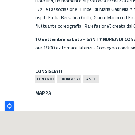
i loro libri, un momento di profonda ricchezza artis
“7X” e l’associazione “L’Iride” di Maria Gabriella A
ospiti Emilia Bersabea Cirillo, Gianni Marino ed E
fluttuante coreografia “Rarefazione”, creata dal C
10 settembre sabato - SANT'ANDREA DI CON
ore 18.00 ex fornace laterizi - Convegno conclus
CONSIGLIATI
CON AMICI
CON BAMBINI
DA SOLO
MAPPA
Poligono
GEO