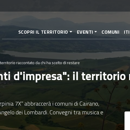
Salta
al
contenuto
principale
SCOPRI IL TERRITORIO
EVENTI
COMUNI
IT
 territorio raccontato da chi ha scelto di restare
nti d'impresa": il territori
“Irpinia 7X” abbraccerà i comuni di Cairano,
Angelo dei Lombardi. Convegni tra musica e