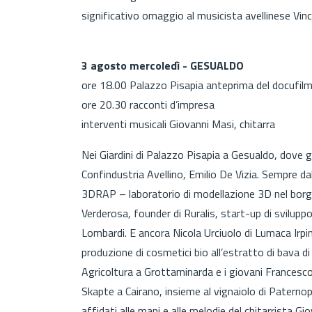
significativo omaggio al musicista avellinese Vin
3 agosto mercoledì - GESUALDO
ore 18.00 Palazzo Pisapia anteprima del docufil
ore 20.30 racconti d’impresa
interventi musicali Giovanni Masi, chitarra
Nei Giardini di Palazzo Pisapia a Gesualdo, dove g
Confindustria Avellino, Emilio De Vizia. Sempre da
3DRAP – laboratorio di modellazione 3D nel borgo
Verderosa, founder di Ruralis, start-up di svilupp
Lombardi. E ancora Nicola Urciuolo di Lumaca Irpin
produzione di cosmetici bio all’estratto di bava 
Agricoltura a Grottaminarda e i giovani Francesco 
Skapte a Cairano, insieme al vignaiolo di Paternopo
affidati alle mani e alle melodie del chitarrista 