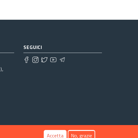
SEGUICI
),
Accetta
No, grazie