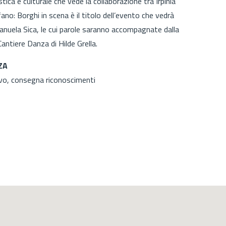
tica e culturale che vede la collaborazione tra Irpinia
lfano: Borghi in scena è il titolo dell’evento che vedrà
manuela Sica, le cui parole saranno accompagnate dalla
antiere Danza di Hilde Grella.
ZA
ivo, consegna riconoscimenti