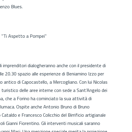
cenzo Blues.
m "Ti Aspetto a Pompei"
li imprenditori dialogheranno anche con il presidente di
lle 20.30 spazio alle esperienze di Beniamino Izzo per
 antico di Capocastello, a Mercogliano. Con lui Nicolas
o turistico delle aree interne con sede a Sant’Angelo dei
a, che a Forino ha cominciato la sua attività di
di lumaca. Ospite anche Antonio Bruno di Bruno
Cataldo e Francesco Colicchio del Birrificio artigianale
li Gianni Fiorentino. Gli interventi musicali saranno
Giovanni Masi. Una menzione speciale merita la proiezione