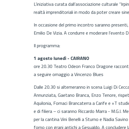
L’iniziativa curata dall’associazione culturale “Irp
realtà imprenditoriali in modo da poter creare sine
In occasione del primo incontro saranno presenti, 
Emilio De Vizia. A condurre e moderare l'evento D
Il programma:
1 agosto lunedì - CAIRANO
ore 20.30 Teatro Odeon Franco Dragone racconti
a seguire omaggio a Vincenzo Blues
Dalle 20.30 si alterneranno in scena Luigi Di Cecca - C
Annunziata, Gaetano Branca, Enzo Tenore, rispett
Aquilonia, Fornaci Brancaterra a Carife e +T stud
e di filiera – ci saranno Riccardo Marra - M.G.I. Me
per la cantina Vini Benelli a Sturno e Nadia Savino 
forno con grani antichi a Gesualdo. A concludere l