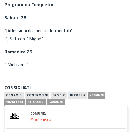
Programma Completo:
Sabato 28
“Riflessioni di alberi addormentati"
Dj Set con “ Mighè”
Domenica 29
“ Miükizant”
CONSIGLIATI
CON AMICI
CON BAMBINI
DA SOLO
IN COPPIA
<18 ANNI
18-30 ANNI
31-60 ANNI
>60 ANNI
COMUNE:
Montefusco