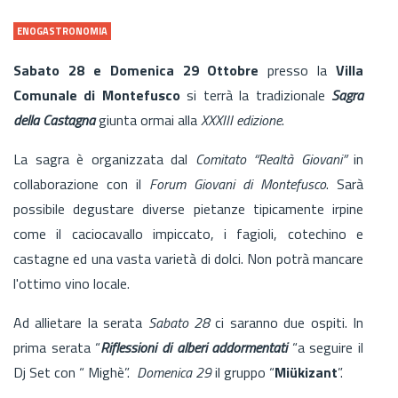
ENOGASTRONOMIA
Sabato 28 e Domenica 29 Ottobre
presso la
Villa
Comunale di Montefusco
si terrà la tradizionale
Sagra
della Castagna
giunta ormai alla
XXXIII edizione
.
La sagra è organizzata dal
Comitato “Realtà Giovani”
in
collaborazione con il
Forum Giovani di Montefusco
. Sarà
possibile degustare diverse pietanze tipicamente irpine
come il caciocavallo impiccato, i fagioli, cotechino e
castagne ed una vasta varietà di dolci. Non potrà mancare
l'ottimo vino locale.
Ad allietare la serata
Sabato 28
ci saranno due ospiti. In
prima serata “
Riflessioni di alberi addormentati
“a seguire il
Dj Set con “ Mighè”.
Domenica 29
il gruppo “
Miükizant
”.