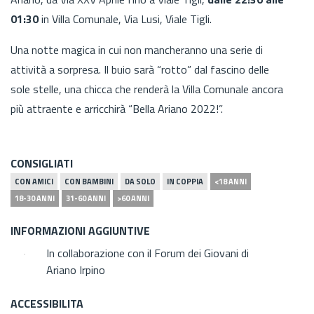
01:30
in Villa Comunale, Via Lusi, Viale Tigli.
Una notte magica in cui non mancheranno una serie di
attività a sorpresa. Il buio sarà “rotto” dal fascino delle
sole stelle, una chicca che renderà la Villa Comunale ancora
più attraente e arricchirà “Bella Ariano 2022!”.
CONSIGLIATI
CON AMICI
CON BAMBINI
DA SOLO
IN COPPIA
<18 ANNI
18-30 ANNI
31-60 ANNI
>60 ANNI
INFORMAZIONI AGGIUNTIVE
In collaborazione con il Forum dei Giovani di
Ariano Irpino
ACCESSIBILITA