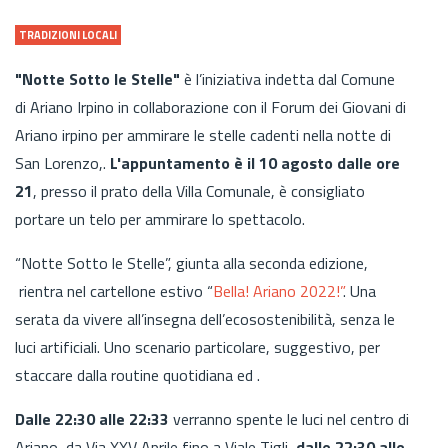
TRADIZIONI LOCALI
"Notte Sotto le Stelle"
è l’iniziativa indetta dal Comune
di Ariano Irpino in collaborazione con il Forum dei Giovani di
Ariano irpino per ammirare le stelle cadenti nella notte di
San Lorenzo,.
L'appuntamento è il 10 agosto dalle ore
21
, presso il prato della Villa Comunale, è consigliato
portare un telo per ammirare lo spettacolo.
“Notte Sotto le Stelle”, giunta alla seconda edizione,
rientra nel cartellone estivo “
Bella! Ariano 2022!”
. Una
serata da vivere all’insegna dell’ecosostenibilità, senza le
luci artificiali. Uno scenario particolare, suggestivo, per
staccare dalla routine quotidiana ed .
Dalle 22:30 alle 22:33
verranno spente le luci nel centro di
Ariano, da Via XXV Aprile fino a Viale Tigli,
dalle 22:30 alle