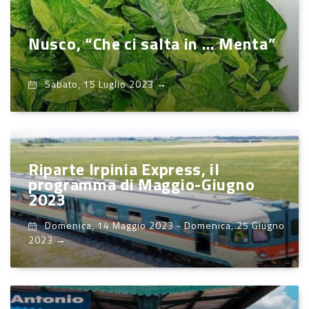
Nusco, “Che ci salta in … Menta”
Sabato, 15 Luglio 2023
→
Riparte Irpinia Express, il
programma di Maggio-Giugno
2023
Domenica, 14 Maggio 2023
-
Domenica, 25 Giugno
2023
→