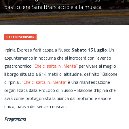
pasticciera Sara Brancaccio e alla musica
GITE ED ESCURSIONI
Irpinia Express farà tappa a Nusco
Sabato 15 Luglio
. Un
appuntamento in notturna che si incrocerà con l'evento
gastronomico
"Che ci salta in...Menta"
per vivere al meglio
il borgo situato a 914 metri di altitudine, definito "Balcone
d'Irpinia".
“Che ci salta in...Menta”
è una manifestazione
organizzata dalla ProLoco di Nusco - Balcone d’Irpinia che
avrà come protagonista la pianta dal profumo e sapore
unico, nativa dei sentieri nuscani.
Programma