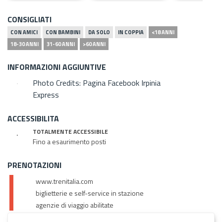
CONSIGLIATI
CON AMICI
CON BAMBINI
DA SOLO
IN COPPIA
<18 ANNI
18-30 ANNI
31-60 ANNI
>60 ANNI
INFORMAZIONI AGGIUNTIVE
Photo Credits: Pagina Facebook Irpinia
Express
ACCESSIBILITA
TOTALMENTE ACCESSIBILE
Fino a esaurimento posti
PRENOTAZIONI
www.trenitalia.com
biglietterie e self-service in stazione
agenzie di viaggio abilitate