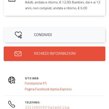
Adulti, andata e ritorno, € 12,00; Bambini, dai 4 ai 12
anni, non compiuti, andata e ritorno, € 6,00
CONDIVIDI
RICHIEDI INFORMAZIONI
SITO WEB:
Fondazione FS
Pagina Facebook Irpinia Express
TELEFONO:
𝟹𝟹𝟷𝟷𝟶𝟾𝟻𝟻𝟿𝟹 𝚅𝚊𝚕𝚎𝚗𝚝𝚒𝚗𝚊