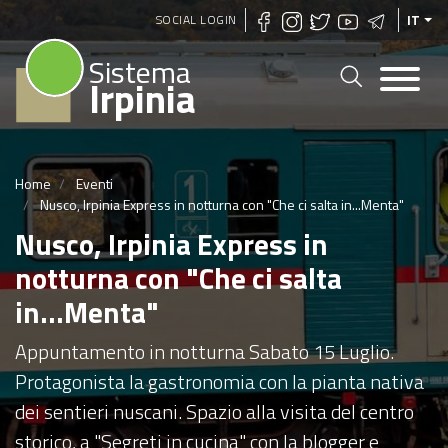
Salta
SOCIAL LOGIN
IT
al
Sistema
contenuto
Irpinia
principale
Home
Eventi
Nusco, Irpinia Express in notturna con "Che ci salta in...Menta"
Nusco, Irpinia Express in
notturna con "Che ci salta
in...Menta"
Appuntamento in notturna Sabato 15 Luglio.
Protagonista la gastronomia con la pianta nativa
dei sentieri nuscani. Spazio alla visita del centro
storico, a "Segreti in cucina" con la blogger e