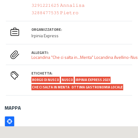
𝟹𝟸𝟿𝟷𝟸𝟸𝟷𝟼𝟸𝟻 𝙰𝚗𝚗𝚊𝚕𝚒𝚜𝚊
𝟹𝟸𝟾𝟾𝟺𝟽𝟽𝟻𝟹𝟻 𝙿𝚒𝚎𝚝𝚛𝚘
ORGANIZZATORE:
Irpinia Express
ALLEGATI:
Locandina "Che ci salta in...Menta"
Locandina Avellino-Nu
ETICHETTA:
BORGO DI NUSCO
NUSCO
IRPINIA EXPRESS 2023
CHE CI SALTA IN MENTA
OTTIMA GASTRONOMIA LOCALE
MAPPA
Poligono
GEO