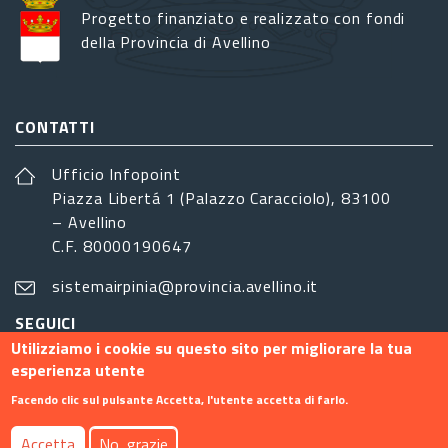
Progetto finanziato e realizzato con fondi
della Provincia di Avellino
CONTATTI
Ufficio Infopoint
Piazza Libertá 1 (Palazzo Caracciolo), 83100
– Avellino
C.F. 80000190647
sistemairpinia@provincia.avellino.it
SEGUICI
Utilizziamo i cookie su questo sito per migliorare la tua
esperienza utente
Facendo clic sul pulsante Accetta, l'utente accetta di farlo.
Footer menu
Accetta
No, grazie