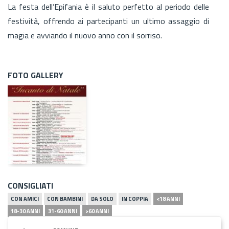
La festa dell’Epifania è il saluto perfetto al periodo delle
festività, offrendo ai partecipanti un ultimo assaggio di
magia e avviando il nuovo anno con il sorriso.
FOTO GALLERY
CONSIGLIATI
CON AMICI
CON BAMBINI
DA SOLO
IN COPPIA
<18 ANNI
18-30 ANNI
31-60 ANNI
>60 ANNI