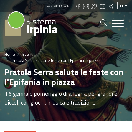
Salta
SOCIAL LOGIN
IT
al
Sistema
contenuto
Irpinia
principale
Home
Eventi
Pratola Serra saluta le feste con l'Epifania in piazza
Pratola Serra saluta le feste con
l'Epifania in piazza
Il 6 gennaio pomeriggio di allegria per grandi e
piccoli con giochi, musica e tradizione