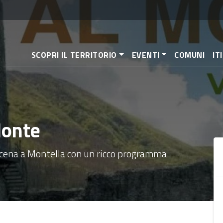
Salta
al
contenuto
principale
SCOPRI IL TERRITORIO
EVENTI
COMUNI
IT
Monte
i scena a Montella con un ricco programma