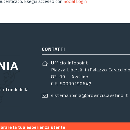
 autenticato. Esegui accesso con
Social Login
CONTATTI
Ufficio Infopoint
Piazza Libertá 1 (Palazzo Caracciolo
83100 – Avellino
C.F. 80000190647
on fondi della
sistemairpinia@provincia.avellino.it
liorare la tua esperienza utente