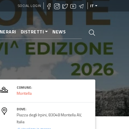
SOCIAL LOGIN
IT
INERARI
DISTRETTI
NEWS
COMUNE:
Montella
DOVE:
Piazza degli Irpini, 83048 Montella AV,
Italia
visualizza in mappa