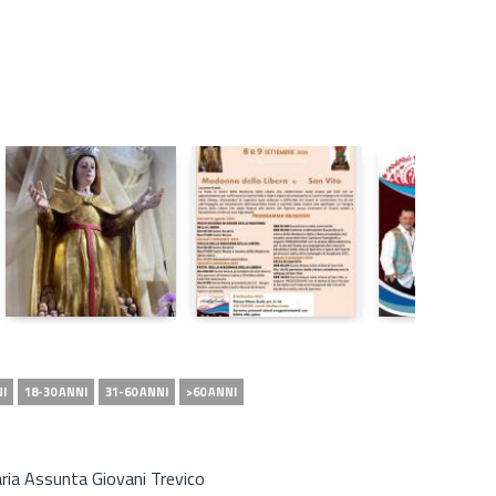
NI
18-30 ANNI
31-60 ANNI
>60 ANNI
ria Assunta Giovani Trevico