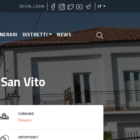
SOCIAL LOGIN
IT
INERARI
DISTRETTI
NEWS
 San Vito
COMUNE:
Trevico
INFOPOINT: