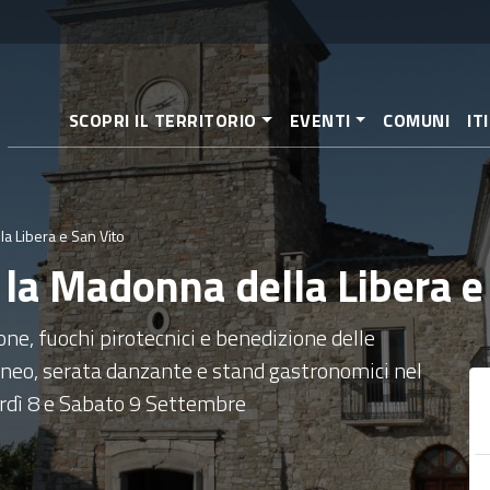
Salta
al
contenuto
principale
SCOPRI IL TERRITORIO
EVENTI
COMUNI
IT
la Libera e San Vito
r la Madonna della Libera e
ne, fuochi pirotecnici e benedizione delle
neo, serata danzante e stand gastronomici nel
dì 8 e Sabato 9 Settembre