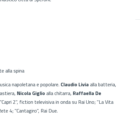
e alla spina
ica napoletana e popolare.
Claudio Livia
alla batteria,
tastiera,
Nicola Giglio
alla chitarra,
Raffaella De
Capri 2", fiction televisiva in onda su Rai Uno; "La Vita
 Rete 4; "Cantagiro", Rai Due.