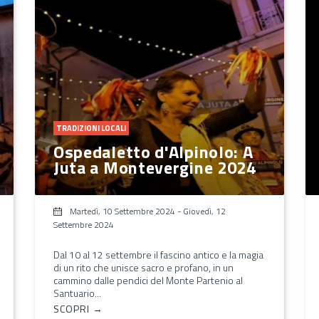
TRADIZIONI LOCALI
Ospedaletto d'Alpinolo: A
Juta a Montevergine 2024
Martedì, 10 Settembre 2024
-
Giovedì, 12
Settembre 2024
Dal 10 al 12 settembre il fascino antico e la magia
di un rito che unisce sacro e profano, in un
cammino dalle pendici del Monte Partenio al
Santuario...
SCOPRI →