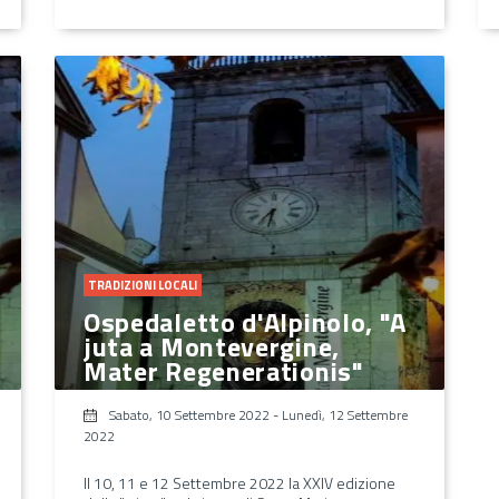
TRADIZIONI LOCALI
Ospedaletto d'Alpinolo, "A
juta a Montevergine,
Mater Regenerationis"
Sabato, 10 Settembre 2022
-
Lunedì, 12 Settembre
2022
Il 10, 11 e 12 Settembre 2022 la XXIV edizione