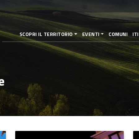
Salta
al
contenuto
principale
SCOPRI IL TERRITORIO
EVENTI
COMUNI
IT
e