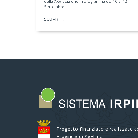
della XXV edizione in programma dal 10 al 12
Settembre...
SCOPRI →
Progetto finanziato e realizzato c
Provincia di Avellino