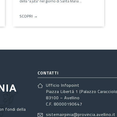
della "a juta" nel giorno di Santa Maria ...
SCOPRI →
CONTATTI
Ufficio Infopoint
Piazza Libertá 1 (Palazzo Caracciolo
83100 – Avellino
C.F. 80000190647
on fondi della
sistemairpinia@provincia.avellino.it