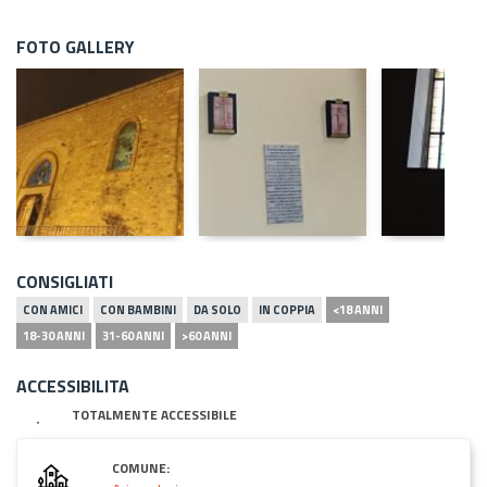
FOTO GALLERY
CONSIGLIATI
CON AMICI
CON BAMBINI
DA SOLO
IN COPPIA
<18 ANNI
18-30 ANNI
31-60 ANNI
>60 ANNI
ACCESSIBILITA
TOTALMENTE ACCESSIBILE
COMUNE: