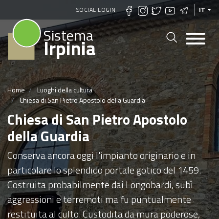
Salta
SOCIAL LOGIN
IT
al
Sistema
contenuto
Irpinia
principale
Home
Luoghi della cultura
Chiesa di San Pietro Apostolo della Guardia
Chiesa di San Pietro Apostolo
della Guardia
Conserva ancora oggi l'impianto originario e in
particolare lo splendido portale gotico del 1459.
Costruita probabilmente dai Longobardi, subì
aggressioni e terremoti ma fu puntualmente
restituita al culto. Custodita da mura poderose,