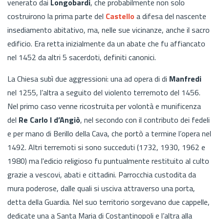
venerato dai
Longobardi
, che probabilmente non solo
costruirono la prima parte del
Castello
a difesa del nascente
insediamento abitativo, ma, nelle sue vicinanze, anche il sacro
edificio. Era retta inizialmente da un abate che fu affiancato
nel 1452 da altri 5 sacerdoti, definiti canonici.
La Chiesa subì due aggressioni: una ad opera di di
Manfredi
nel 1255, l’altra a seguito del violento terremoto del 1456.
Nel primo caso venne ricostruita per volontà e munificenza
del
Re Carlo I d’Angiò
, nel secondo con il contributo dei fedeli
e per mano di Berillo della Cava, che portò a termine l’opera nel
1492. Altri terremoti si sono succeduti (1732, 1930, 1962 e
1980) ma l'edicio religioso fu puntualmente restituito al culto
grazie a vescovi, abati e cittadini. Parrocchia custodita da
mura poderose, dalle quali si usciva attraverso una porta,
detta della Guardia. Nel suo territorio sorgevano due cappelle,
dedicate una a Santa Maria di Costantinopoli e l’altra alla