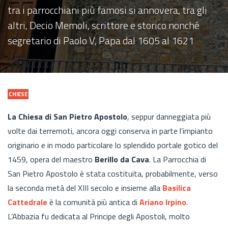
tra i parrocchiani più famosi si annovera, tra gli
altri, Decio Memoli, scrittore e storico nonché
segretario di Paolo V, Papa dal 1605 al 1621
CHIESE
La Chiesa di San Pietro Apostolo
, seppur danneggiata più
volte dai terremoti, ancora oggi conserva in parte l’impianto
originario e in modo particolare lo splendido portale gotico del
1459, opera del maestro
Berillo da Cava
. La Parrocchia di
San Pietro Apostolo è stata costituita, probabilmente, verso
la seconda metà del XIII secolo e insieme alla
Basilica
Cattedrale
è la comunità più antica di
Ariano Irpino
.
L’Abbazia fu dedicata al Principe degli Apostoli, molto