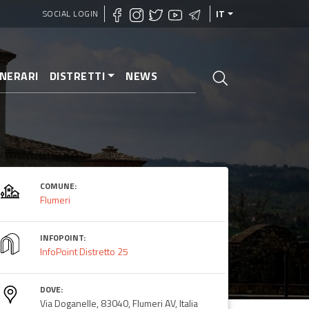
SOCIAL LOGIN
IT
INERARI
DISTRETTI
NEWS
COMUNE:
Flumeri
INFOPOINT:
InfoPoint Distretto 25
DOVE:
Via Doganelle, 83040, Flumeri AV, Italia