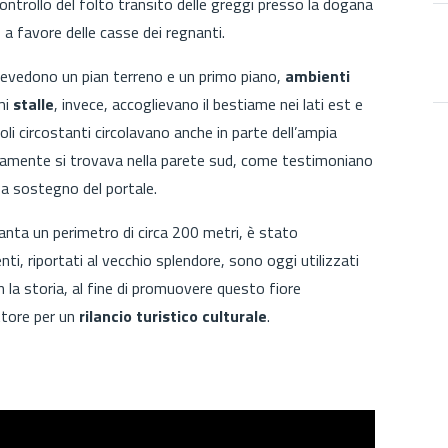
controllo del folto transito delle greggi presso la dogana
 a favore delle casse dei regnanti.
prevedono un pian terreno e un primo piano,
ambienti
mi
stalle
, invece, accoglievano il bestiame nei lati est e
li circostanti circolavano anche in parte dell’ampia
riamente si trovava nella parete sud, come testimoniano
a sostegno del portale.
nta un perimetro di circa 200 metri, è stato
nti, riportati al vecchio splendore, sono oggi utilizzati
la storia, al fine di promuovere questo fiore
attore per un
rilancio turistico culturale
.