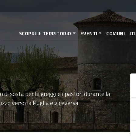
Salta
al
contenuto
principale
SCOPRI IL TERRITORIO
EVENTI
COMUNI
IT
i sosta per le greggi e i pastori durante la
zzo verso la Puglia e viceversa