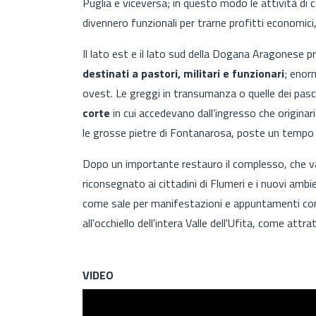
Puglia e viceversa; in questo modo le attività di 
divennero funzionali per trarne profitti economici,
Il lato est e il lato sud della Dogana Aragonese 
destinati a pastori, militari e funzionari
; enor
ovest. Le greggi in transumanza o quelle dei pasco
corte
in cui accedevano dall’ingresso che origina
le grosse pietre di Fontanarosa, poste un tempo 
Dopo un importante restauro il complesso, che va
riconsegnato ai cittadini di Flumeri e i nuovi ambie
come sale per manifestazioni e appuntamenti con 
all'occhiello dell'intera Valle dell'Ufita, come attr
VIDEO