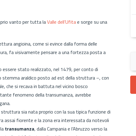
prio vanto per tutta la
Valle dell’Ufita
e sorge su una
tettura angioina, come si evince dalla forma delle
uttura, fa visivamente pensare a una fortezza posta a
io essere stato realizzato, nel 1479, per conto di
 stemma araldico posto ad est della struttura –, con
ale, che si recava in battuta nel vicino bosco
portante fenomeno della transumanza, avrebbe
gana.
 struttura sia nata proprio con la sua tipica funzione di
era assai fiorente e la zona era interessata da notevoli
lla
transumanza
, dalla Campania e l’Abruzzo verso la