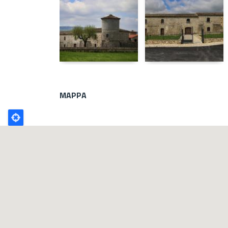
MAPPA
Poligono
GEO