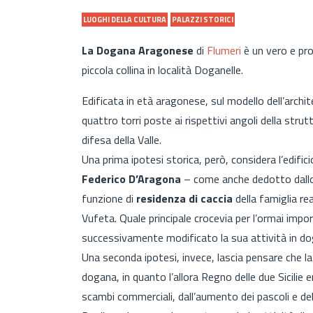
LUOGHI DELLA CULTURA
PALAZZI STORICI
La Dogana Aragonese
di
Flumeri
è un vero e pro
piccola collina in località Doganelle.
Edificata
in età aragonese, sul modello dell’archi
quattro torri poste ai rispettivi angoli della str
difesa della Valle.
Una prima ipotesi storica, però, considera l’edific
Federico D’Aragona
– come anche dedotto dallo
funzione di
residenza di caccia
della famiglia re
Vufeta. Quale principale crocevia per l’ormai im
successivamente modificato la sua attività in do
Una seconda ipotesi, invece, lascia pensare che la
dogana, in quanto l’allora Regno delle due Sicilie 
scambi commerciali, dall’aumento dei pascoli e de