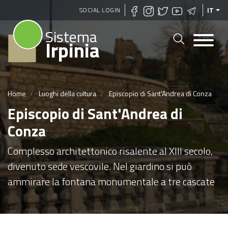
Salta
SOCIAL LOGIN
IT
al
Sistema
contenuto
Irpinia
principale
Home
Luoghi della cultura
Episcopio di Sant'Andrea di Conza
Episcopio di Sant'Andrea di
Conza
Complesso architettonico risalente al XIII secolo,
divenuto sede vescovile. Nel giardino si può
ammirare la fontana monumentale a tre cascate