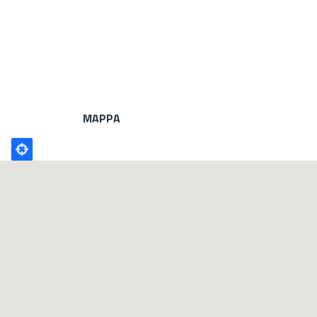
MAPPA
Poligono
GEO