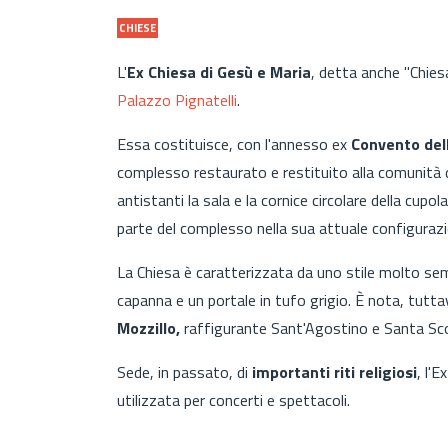
CHIESE
L'
Ex Chiesa di Gesù e Maria
, detta anche "Chies
Palazzo Pignatelli
.
Essa costituisce, con l'annesso ex
Convento dell
complesso restaurato e restituito alla comunità di
antistanti la sala e la cornice circolare della cupol
parte del complesso nella sua attuale configurazi
La Chiesa è caratterizzata da uno stile molto semp
capanna e un portale in tufo grigio. È nota, tuttav
Mozzillo,
raffigurante Sant'Agostino e Santa Sco
Sede, in passato, di
importanti riti religiosi
, l'
utilizzata per concerti e spettacoli.