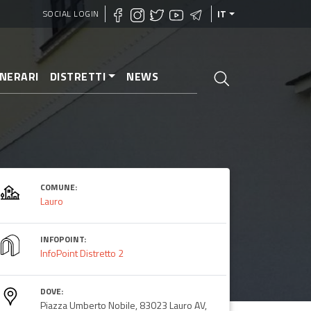
SOCIAL LOGIN
IT
INERARI
DISTRETTI
NEWS
COMUNE:
Lauro
INFOPOINT:
InfoPoint Distretto 2
DOVE:
Piazza Umberto Nobile, 83023 Lauro AV,