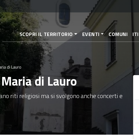
Salta
al
contenuto
principale
SCOPRI IL TERRITORIO
EVENTI
COMUNI
IT
ria di Lauro
 Maria di Lauro
rano riti religiosi ma si svolgono anche concerti e