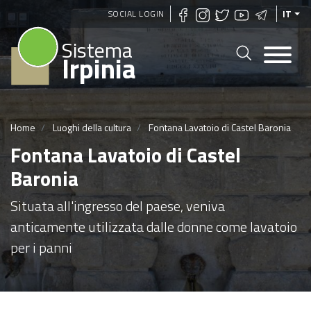
Salta
SOCIAL LOGIN
IT
al
Sistema
contenuto
Irpinia
principale
Home
Luoghi della cultura
Fontana Lavatoio di Castel Baronia
Fontana Lavatoio di Castel
Baronia
Situata all'ingresso del paese, veniva
anticamente utilizzata dalle donne come lavatoio
per i panni