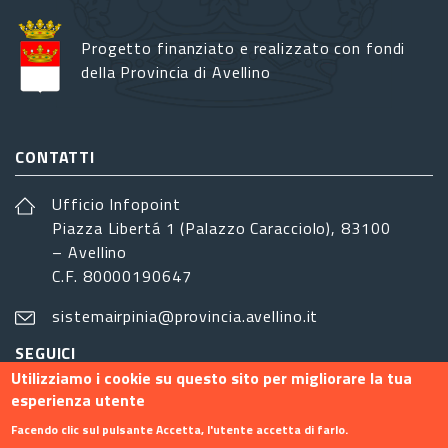
Progetto finanziato e realizzato con fondi
della Provincia di Avellino
CONTATTI
Ufficio Infopoint
Piazza Libertá 1 (Palazzo Caracciolo), 83100
– Avellino
C.F. 80000190647
sistemairpinia@provincia.avellino.it
SEGUICI
Utilizziamo i cookie su questo sito per migliorare la tua
esperienza utente
Facendo clic sul pulsante Accetta, l'utente accetta di farlo.